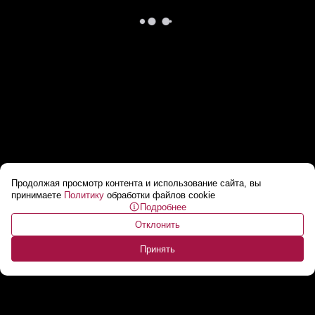
Продолжая просмотр контента и использование сайта, вы
Лукашенко: Через год под забор поставят! //
принимаете
Политику
обработки файлов cookie
Подробнее
Кому НЕЛЬЗЯ давать технику?
...
Отклонить
Принять