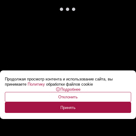
Продолжая просмотр контента и использование сайта, вы
Лукашенко: Франклин, огромная вам
принимаете
Политику
обработки файлов cookie
Подробнее
благодарность! // Чем Штаты помогают
Отклонить
Беларуси?
...
Принять