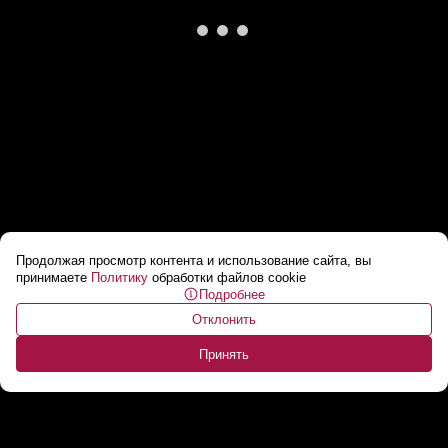
Продолжая просмотр контента и использование сайта, вы
Лукашенко: Главное сберечь Молдову для
принимаете
Политику
обработки файлов cookie
Подробнее
молдаван!
...
Отклонить
Принять