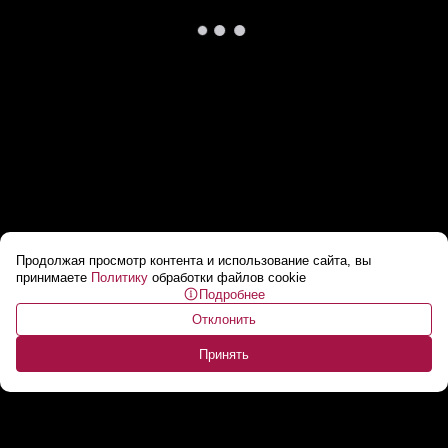
Продолжая просмотр контента и использование сайта, вы
Лукашенко и Пезешкиан в Минске! //
принимаете
Политику
обработки файлов cookie
Подробнее
Церемония официальной встречи
Отклонить
Президентов Беларуси и Ирана!
...
Принять