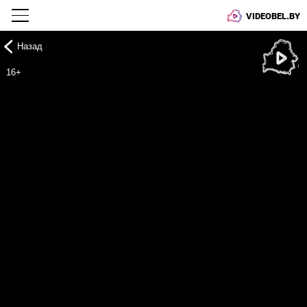
VIDEOBEL.BY
Назад
Онлайн ТВ
16+