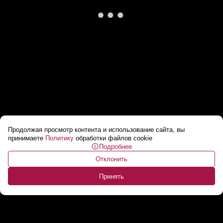
Продолжая просмотр контента и использование сайта, вы
Лукашенко: ИИ не заменит человека, а
принимаете
Политику
обработки файлов cookie
Подробнее
снимает с него рутинные и опасные
Отклонить
задачи
...
Принять