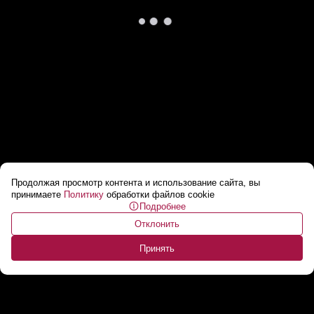
Продолжая просмотр контента и использование сайта, вы
Лукашенко: Мы готовы для Кубы сделать
принимаете
Политику
обработки файлов cookie
Подробнее
ВСЕ, на что мы способны! // Встреча с вице-
Отклонить
президентом
...
Принять