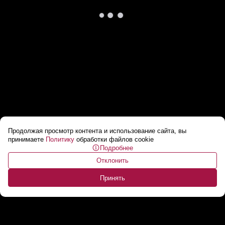
Продолжая просмотр контента и использование сайта, вы
Лукашенко на ММЗ: Заставили женщину
принимаете
Политику
обработки файлов cookie
Подробнее
болты крутить! // Президент на заводе в
Отклонить
2005-м
...
Принять