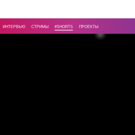
офисы
органов
власти! //
ИНТЕРВЬЮ
СТРИМЫ
#Shorts
ПРОЕКТЫ
Ответ Дуд
Назад
16+