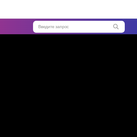
е
...
Введите запрос