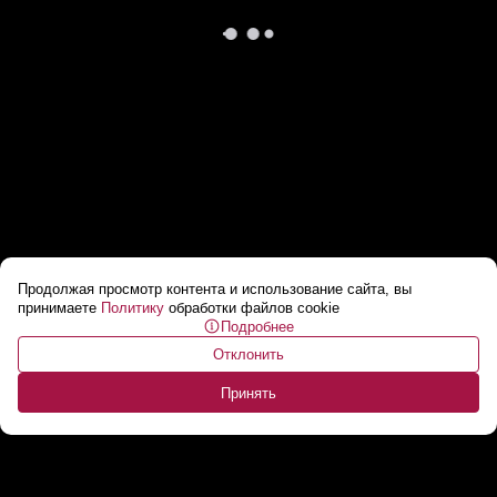
Продолжая просмотр контента и использование сайта, вы
Лукашенко назвал «трепом» заявления
принимаете
Политику
обработки файлов cookie
Подробнее
Зеленского об угрозах в адрес Беларуси
...
Отклонить
Принять