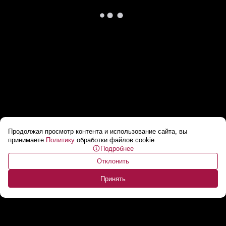
Продолжая просмотр контента и использование сайта, вы
Лукашенко о навязывании ЛГБТ грузинам:
принимаете
Политику
обработки файлов cookie
Подробнее
да не примут это грузины! Они всю жизнь на
Отклонить
женщин смотрели
...
Принять