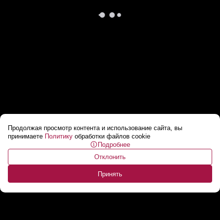
Продолжая просмотр контента и использование сайта, вы
Лукашенко: О, родное! Закупал детям сушки,
принимаете
Политику
обработки файлов cookie
Подробнее
когда был депутатом!
...
Отклонить
Принять