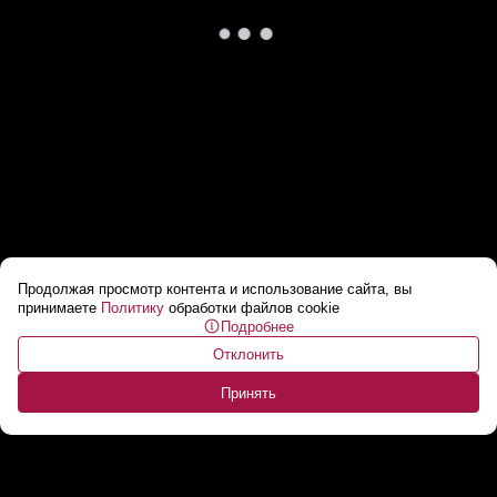
Продолжая просмотр контента и использование сайта, вы
Лукашенко о Трампе: Не ради лести! Он мне
принимаете
Политику
обработки файлов cookie
Подробнее
очень нравится своими действиями!
...
Отклонить
Принять