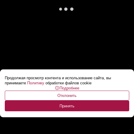
Продолжая просмотр контента и использование сайта, вы
Лукашенко — об урагане в Мозырском
принимаете
Политику
обработки файлов cookie
Подробнее
районе: "Тебе Бог помог — повалил все"
...
Отклонить
Принять