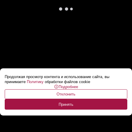
Продолжая просмотр контента и использование сайта, вы
Лукашенко обратился к военным: Никто вас
принимаете
Политику
обработки файлов cookie
Подробнее
В ЭТУ БОЙНЮ посылать не будет!
...
Отклонить
Принять