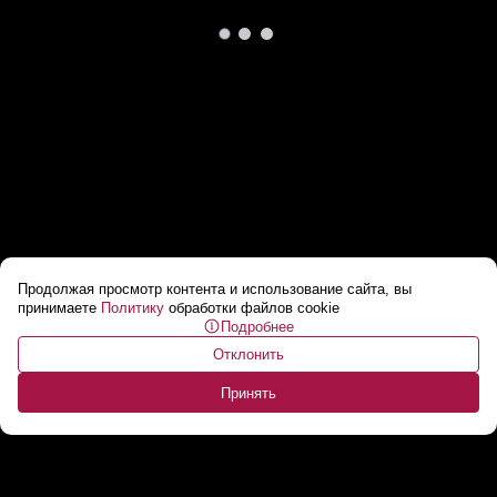
Продолжая просмотр контента и использование сайта, вы
Лукашенко: Они все «дышат» нормально? //
принимаете
Политику
обработки файлов cookie
Подробнее
Почему предприятиям БМЗ нужен НОВЫЙ
Отклонить
директор?
...
Принять