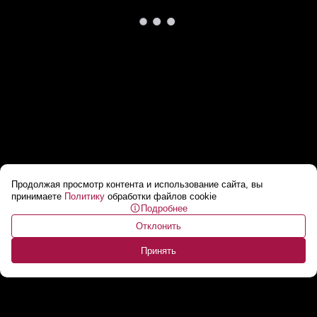
Продолжая просмотр контента и использование сайта, вы
Лукашенко: Откуда все это пошло?! // Новое
принимаете
Политику
обработки файлов cookie
Подробнее
агентство по туризму появится в
Отклонить
Беларуси?
...
Принять