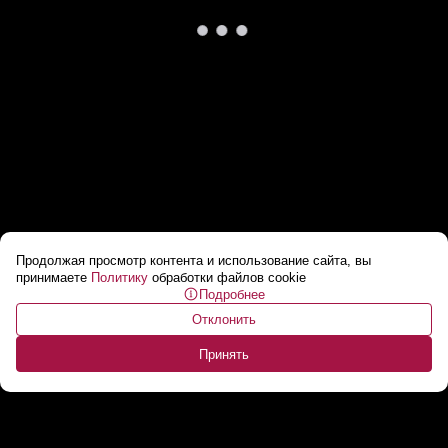
Продолжая просмотр контента и использование сайта, вы
Лукашенко про «Динамо»: Ни команды, ни
принимаете
Политику
обработки файлов cookie
Подробнее
тренера! Кто в Турции, кто в Эмиратах –
Отклонить
ОТДЫХАЕТЕ!
...
Принять