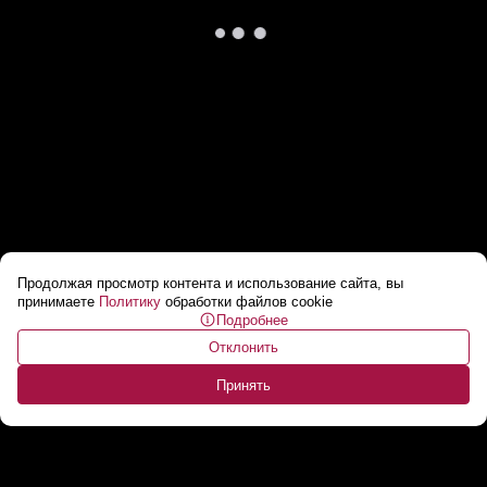
Продолжая просмотр контента и использование сайта, вы
Лукашенко про смартфоны: С собой не
принимаете
Политику
обработки файлов cookie
Подробнее
носите их! Тысячу раз говорил! // Куда
Отклонить
утекают ваши разговоры?
...
Принять