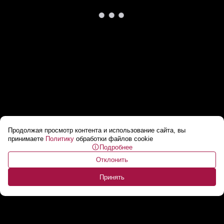
Продолжая просмотр контента и использование сайта, вы
Лукашенко: С первых дней войны я
принимаете
Политику
обработки файлов cookie
Подробнее
Зеленскому предлагал, как договориться!
...
Отклонить
Принять