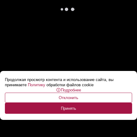
Продолжая просмотр контента и использование сайта, вы
Лукашенко: Сидят, как мыши под веником, и
принимаете
Политику
обработки файлов cookie
Подробнее
думают: «Пронесет»! Ребята, не пронесет!
...
Отклонить
Принять