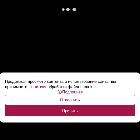
Продолжая просмотр контента и использование сайта, вы
Лукашенко: Столкновение Израиля, Ирана и
принимаете
Политику
обработки файлов cookie
Подробнее
США что показало? // Про главное в любой
Отклонить
войне!
...
Принять