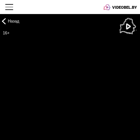
VIDEOBEL.BY
Назад
Онлайн ТВ
16+