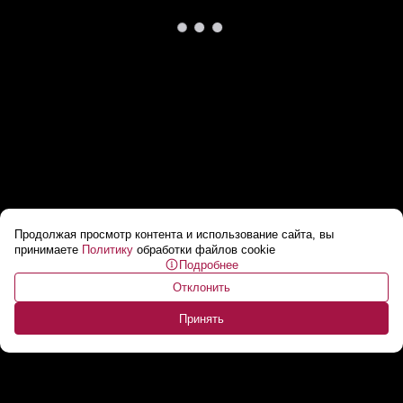
Продолжая просмотр контента и использование сайта, вы
Лукашенко: Там ответственных политиков
принимаете
Политику
обработки файлов cookie
Подробнее
нет! Сами не знают, что творят! // Интервью
Отклонить
Попову
...
Принять