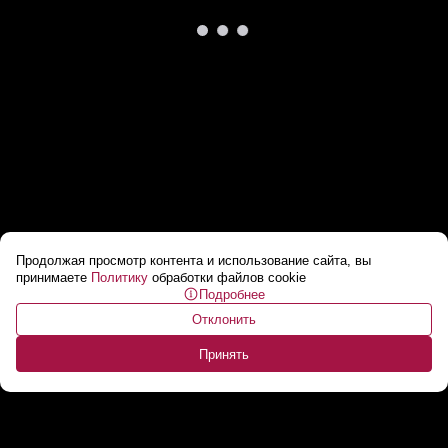
Продолжая просмотр контента и использование сайта, вы
Лукашенко: У нас, белорусов, НЕТ другого
принимаете
Политику
обработки файлов cookie
Подробнее
пути! // Обещание Президента ветеранам!
...
Отклонить
Принять