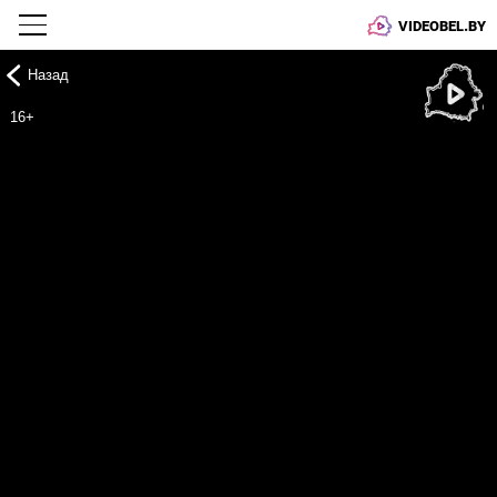
VIDEOBEL.BY
Назад
Онлайн ТВ
16+