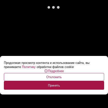
Продолжая просмотр контента и использование сайта, вы
Лукашенко: У вас даже на двоих семей мало!
принимаете
Политику
обработки файлов cookie
Подробнее
Сколько получаете? // 2021 год
...
Отклонить
Принять