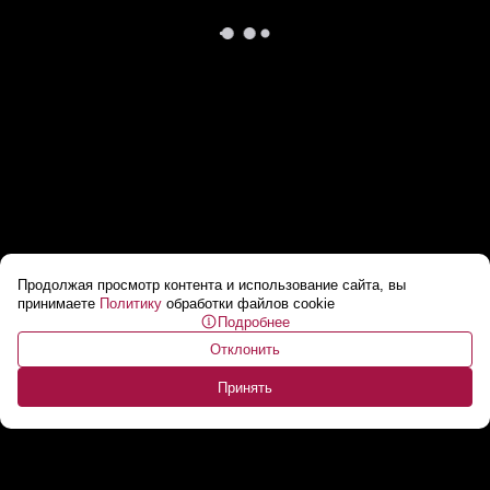
Продолжая просмотр контента и использование сайта, вы
Лукашенко в Индонезии: Что-то
принимаете
Политику
обработки файлов cookie
Подробнее
заинтересует – считайте, что это все
Отклонить
реализуемо!
...
Принять