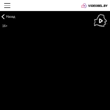
VIDEOBEL.BY
Назад
Онлайн ТВ
16+