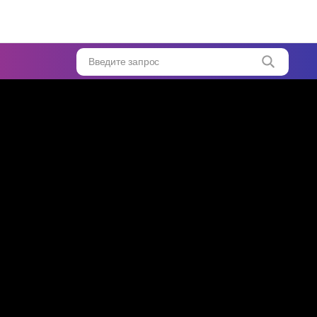
ическую
ку
...
Введите запрос