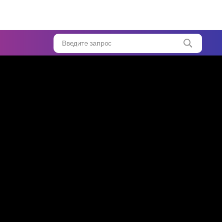
т
Введите запрос
е