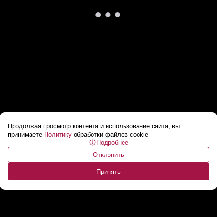
Продолжая просмотр контента и использование сайта, вы
Макрон: вступление в НАТО Украине не
принимаете
Политику
обработки файлов cookie
Подробнее
светит
...
Отклонить
Принять