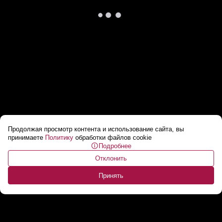
Продолжая просмотр контента и использование сайта, вы
МЧС Беларуси готово помочь Литве в
принимаете
Политику
обработки файлов cookie
Подробнее
ликвидации последствий пожара на
Отклонить
Игналинской АЭС
...
Принять