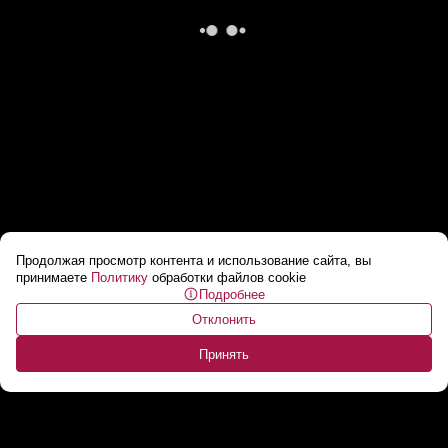
Продолжая просмотр контента и использование сайта, вы
Миллионы украдены: афера украинцев в
принимаете
Политику
обработки файлов cookie
Подробнее
Польше
...
Отклонить
Принять