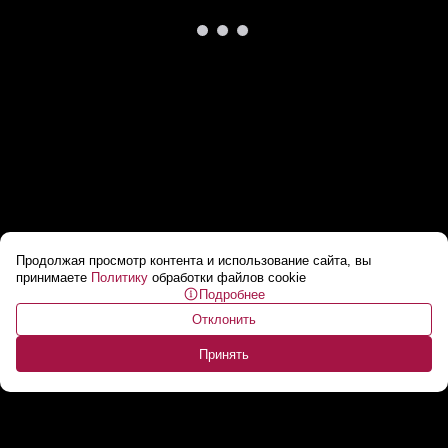
Продолжая просмотр контента и использование сайта, вы
Мирзиёев дома у Лукашенко: Привет,
принимаете
Политику
обработки файлов cookie
Подробнее
дорогой! Спасибо, что приехал!
...
Отклонить
Принять