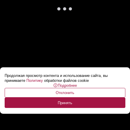
Продолжая просмотр контента и использование сайта, вы
«Мне просто НРАВИТСЯ» // Школьник пошел
принимаете
Политику
обработки файлов cookie
Подробнее
на курсы и начал СОЗДАВАТЬ ИГРЫ
...
Отклонить
Принять