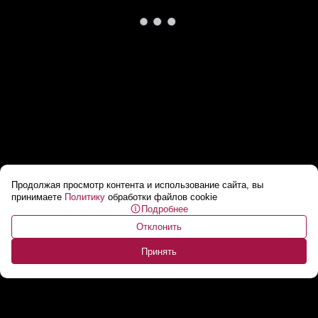
Продолжая просмотр контента и использование сайта, вы
«Многое зависит от летней кампании» //
принимаете
Политику
обработки файлов cookie
Подробнее
Украинский конфликт завершится к
Отклонить
ноябрю?
...
Принять