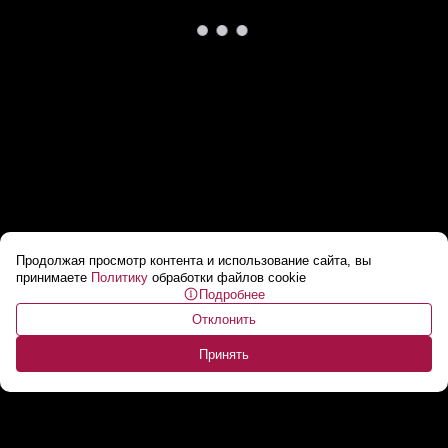
Продолжая просмотр контента и использование сайта, вы
Могилевчанин заключен под стражу за
принимаете
Политику
обработки файлов cookie
Подробнее
отрицание геноцида белорусского народа
...
Отклонить
Принять