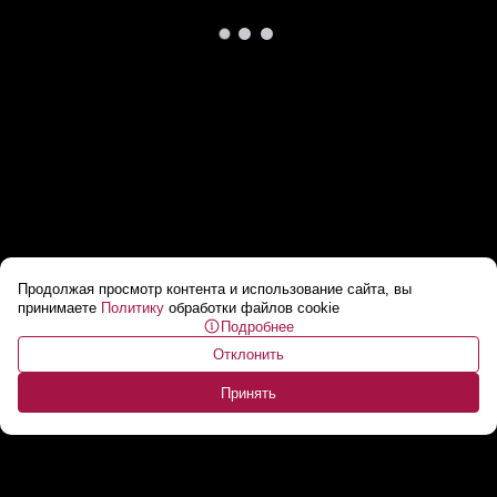
Продолжая просмотр контента и использование сайта, вы
Мост через Припять в Мозыре будет самым
принимаете
Политику
обработки файлов cookie
Подробнее
технологичным и красивым в Беларуси
...
Отклонить
Принять