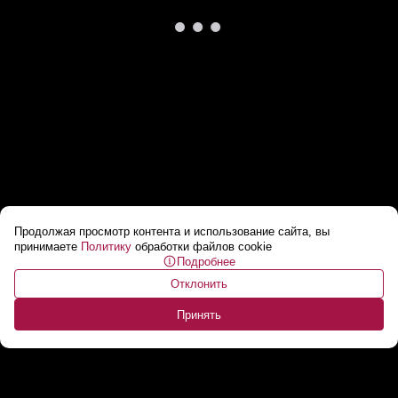
Продолжая просмотр контента и использование сайта, вы
На Китай обрушился самый сильный с 1949
принимаете
Политику
обработки файлов cookie
Подробнее
года тайфун
...
Отклонить
Принять