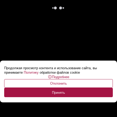
Продолжая просмотр контента и использование сайта, вы
На Трампа снова покушались: служба
принимаете
Политику
обработки файлов cookie
Подробнее
безопасности сработала оперативно
...
Отклонить
Принять