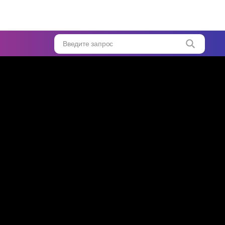
о двух
ских
ков
...
Введите запрос