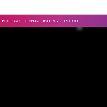
Лукашенк
католиче
священни
ИНТЕРВЬЮ
СТРИМЫ
#Shorts
ПРОЕКТЫ
Назад
16+