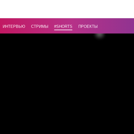
режим
чрезвыча
ситуации
ИНТЕРВЬЮ
СТРИМЫ
#Shorts
ПРОЕКТЫ
Назад
16+