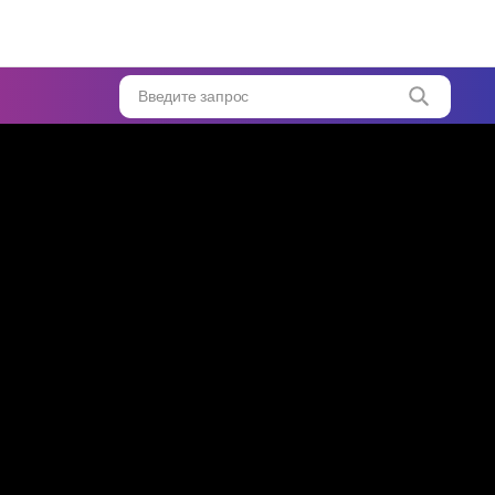
йной
...
Введите запрос