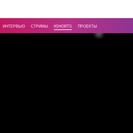
спать
взрослом
человеку
ИНТЕРВЬЮ
СТРИМЫ
#Shorts
ПРОЕКТЫ
Назад
16+