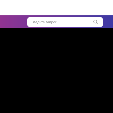
у
?
...
Введите запрос