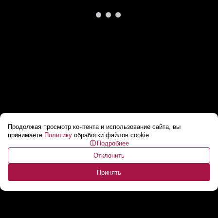
Продолжая просмотр контента и использование сайта, вы
Около тысячи человек оказались в ловушке
принимаете
Политику
обработки файлов cookie
Подробнее
на Эвересте
...
Отклонить
Принять