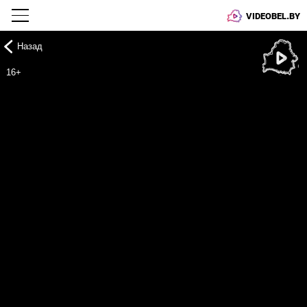
VIDEOBEL.BY
Назад
Онлайн ТВ
16+