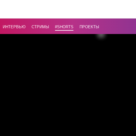
делал
для того,
чтобы
ИНТЕРВЬЮ
СТРИМЫ
#Shorts
ПРОЕКТЫ
сплотить
народы
...
Назад
16+