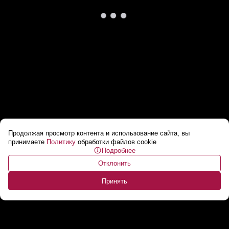
Продолжая просмотр контента и использование сайта, вы
«Платье растворялось и улетало птицами!»
принимаете
Политику
обработки файлов cookie
Подробнее
// Невероятные костюмы Жанет!
...
Отклонить
Принять