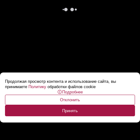
Продолжая просмотр контента и использование сайта, вы
Полиция Флориды арестовала 10-летнего
принимаете
Политику
обработки файлов cookie
Подробнее
преступника
...
Отклонить
Принять