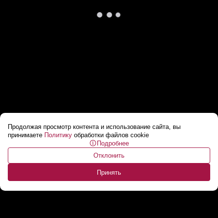
Продолжая просмотр контента и использование сайта, вы
Польша хочет открыть 2 пункта пропуска на
принимаете
Политику
обработки файлов cookie
Подробнее
границе с Беларусью 17 ноября
...
Отклонить
Принять