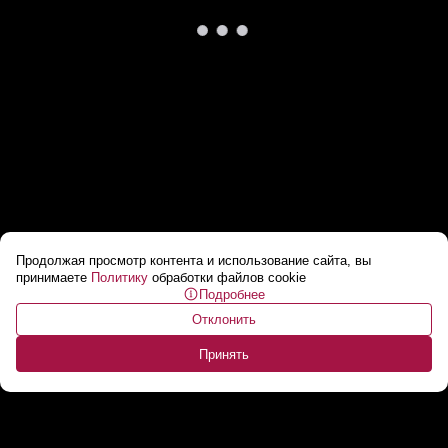
Продолжая просмотр контента и использование сайта, вы
Пора доставать куртки? Прогноз на неделю
принимаете
Политику
обработки файлов cookie
Подробнее
в Беларуси! // Погода 6-12 июля
...
Отклонить
Принять