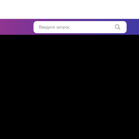
 из
ишь
е
Введите запрос