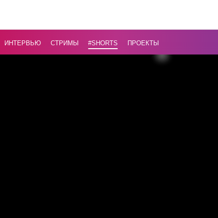
вытащили
болота л
на шесты
ИНТЕРВЬЮ
СТРИМЫ
#Shorts
ПРОЕКТЫ
сутки
...
Назад
16+