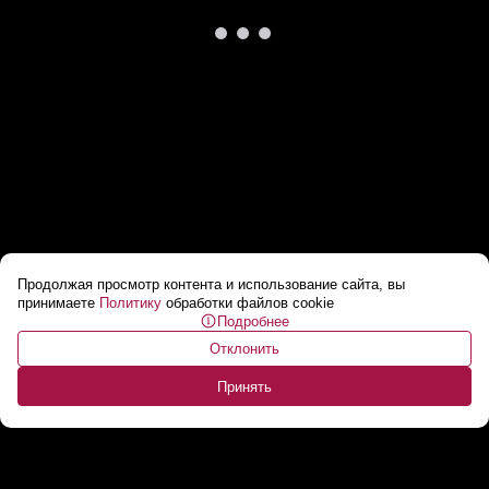
Продолжая просмотр контента и использование сайта, вы
«Признаков угрозы со стороны Беларуси
принимаете
Политику
обработки файлов cookie
Подробнее
нет» // Зачем Зеленский пугает нападением с
Отклонить
севера?
...
Принять