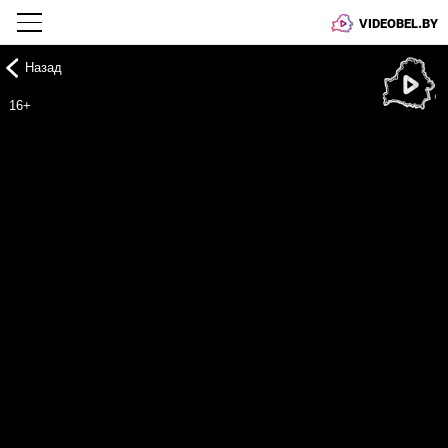
VIDEOBEL.BY
Назад
Онлайн ТВ
16+