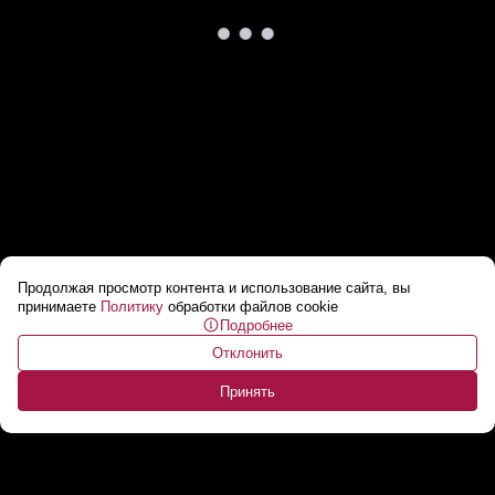
Продолжая просмотр контента и использование сайта, вы
Про букет на Вербное воскресенье! //
принимаете
Политику
обработки файлов cookie
Подробнее
ВАЖНОЕ замечание!
...
Отклонить
Принять