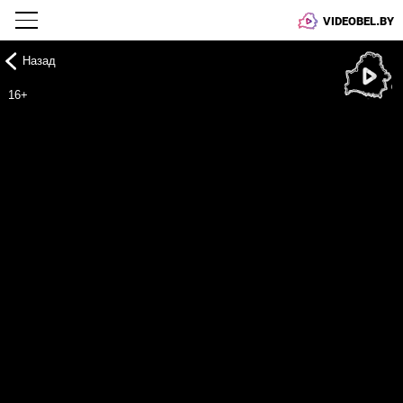
VIDEOBEL.BY
Назад
Онлайн ТВ
16+