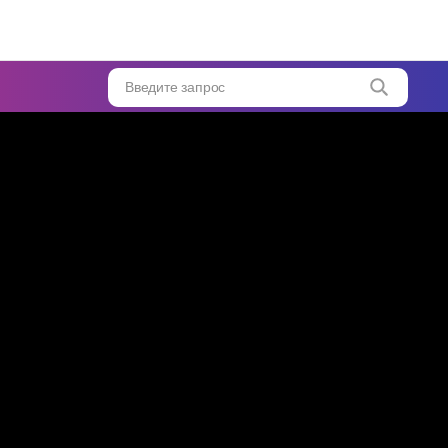
в
е
Введите запрос